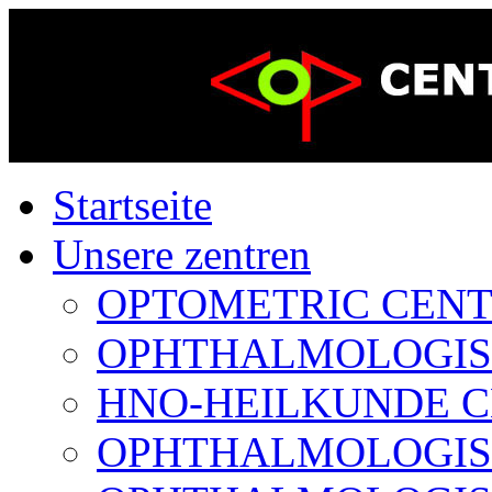
Startseite
Unsere zentren
OPTOMETRIC CENTER
OPHTHALMOLOGISCH
HNO-HEILKUNDE CE
OPHTHALMOLOGISCH