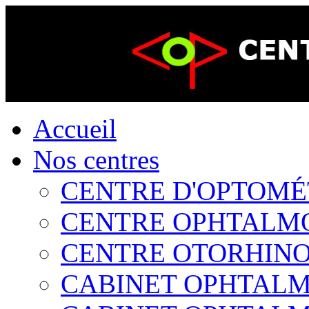
Accueil
Nos centres
CENTRE D'OPTOMÉTR
CENTRE OPHTALMOL
CENTRE OTORHINOL
CABINET OPHTALMO