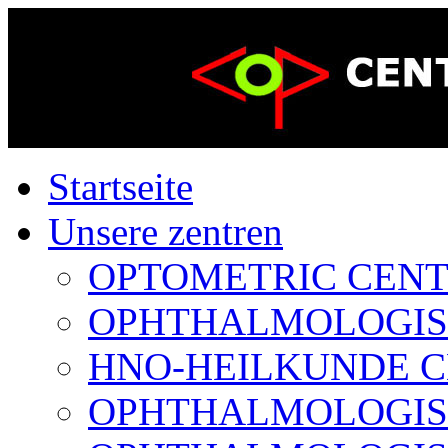
Startseite
Unsere zentren
OPTOMETRIC CENTER
OPHTHALMOLOGISCH
HNO-HEILKUNDE CE
OPHTHALMOLOGISCH