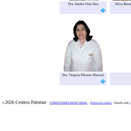
Dra. Sandra Ubia Sáez
Silvia Bena
Dra. Virginia Palomar Mascaró
2026 Centros Palomar
©
-
CONDICIONES-AVISO LEGAL
-
Política de cookies
-
Diseño web: