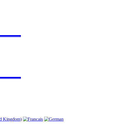
▬▬▬▬▬
▬▬▬▬▬