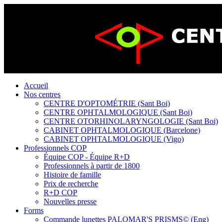
Accueil
Nos centres
CENTRE D'OPTOMÉTRIE (Sant Boi)
CENTRE OPHTALMOLOGIQUE (Sant Boi)
CENTRE OTORHINOLARYNGOLOGIE (Sant Boi)
CABINET OPHTALMOLOGIQUE (Barcelone)
CABINET OPHTALMOLOGIQUE (Vigo)
Professionnels COP
Équipe COP - Équipe R+D
Professionnels à partir de 1800
Histoire de famille
Prix de recherche
R+D COP
Nouvelles presse
Forms
Commande lunettes PALOMAR'S PRISMS© (Eng)