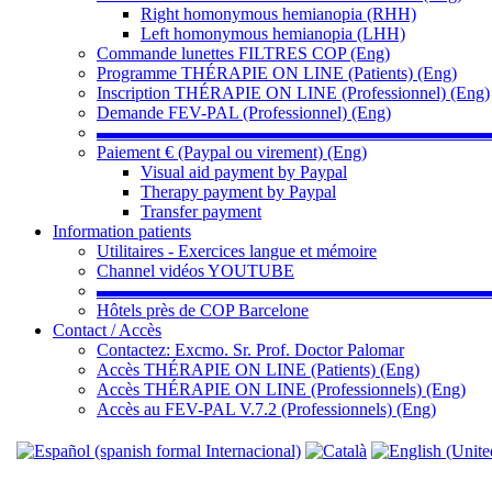
Right homonymous hemianopia (RHH)
Left homonymous hemianopia (LHH)
Commande lunettes FILTRES COP (Eng)
Programme THÉRAPIE ON LINE (Patients) (Eng)
Inscription THÉRAPIE ON LINE (Professionnel) (Eng)
Demande FEV-PAL (Professionnel) (Eng)
▬▬▬▬▬▬▬▬▬▬▬▬▬▬▬▬▬▬▬▬▬▬
Paiement € (Paypal ou virement) (Eng)
Visual aid payment by Paypal
Therapy payment by Paypal
Transfer payment
Information patients
Utilitaires - Exercices langue et mémoire
Channel vidéos YOUTUBE
▬▬▬▬▬▬▬▬▬▬▬▬▬▬▬▬▬▬▬▬▬▬
Hôtels près de COP Barcelone
Contact / Accès
Contactez: Excmo. Sr. Prof. Doctor Palomar
Accès THÉRAPIE ON LINE (Patients) (Eng)
Accès THÉRAPIE ON LINE (Professionnels) (Eng)
Accès au FEV-PAL V.7.2 (Professionnels) (Eng)